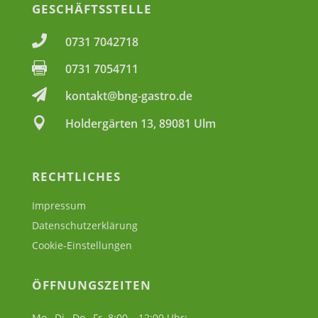
GESCHÄFTSSTELLE

0731 7042718

0731 7054711

kontakt@bng-gastro.de

Holdergärten 13, 89081 Ulm
RECHTLICHES
Impressum
Datenschutzerklärung
Cookie-Einstellungen
ÖFFNUNGSZEITEN
Mo., Di., Do., Fr. 8:00 – 12:00 Uhr;