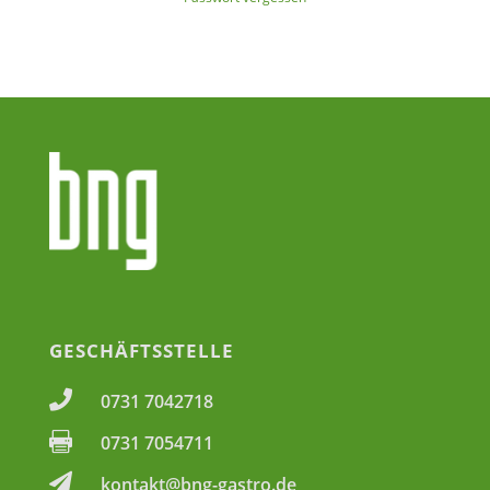
GESCHÄFTSSTELLE

0731 7042718

0731 7054711

kontakt@bng-gastro.de