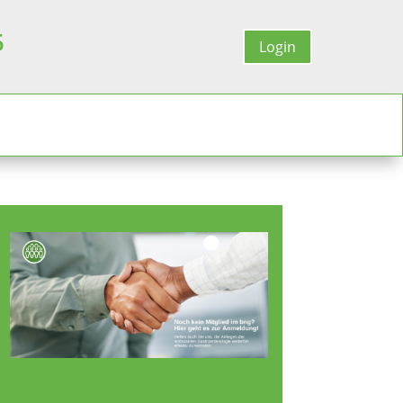
5
Login