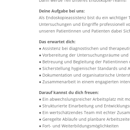
Dann werde Teil unseres Endoskopie-Teams!
Deine Aufgabe bei uns:
Als Endoskopieassistenz bist du ein wichtiger
Untersuchungen und Eingriffe professionell vo
unseren Patientinnen und Patienten dabei Sic
Das erwartet dich:
● Assistenz bei diagnostischen und therapeut
● Vorbereitung der Untersuchungsräume und 
● Betreuung und Begleitung der Patientinnen
● Sicherstellung hygienischer Standards und
● Dokumentation und organisatorische Unters
● Zusammenarbeit in einem engagierten inter
Darauf kannst du dich freuen:
● Ein abwechslungsreicher Arbeitsplatz mit m
● Strukturierte Einarbeitung und Entwicklung
● Ein wertschätzendes Team mit echter Zusa
● Geregelte Abläufe und planbare Arbeitszeit
● Fort- und Weiterbildungsmöglichkeiten