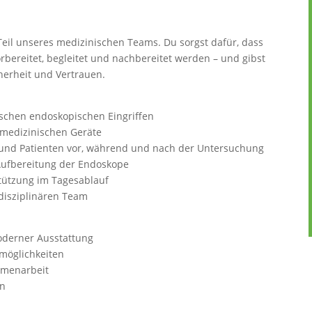
 Teil unseres medizinischen Teams. Du sorgst dafür, dass
rbereitet, begleitet und nachbereitet werden – und gibst
herheit und Vertrauen.
ischen endoskopischen Eingriffen
medizinischen Geräte
 und Patienten vor, während und nach der Untersuchung
 Aufbereitung der Endoskope
tützung im Tagesablauf
disziplinären Team
oderner Ausstattung
smöglichkeiten
mmenarbeit
en