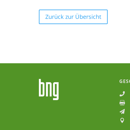
Zurück zur Übersicht
GES



