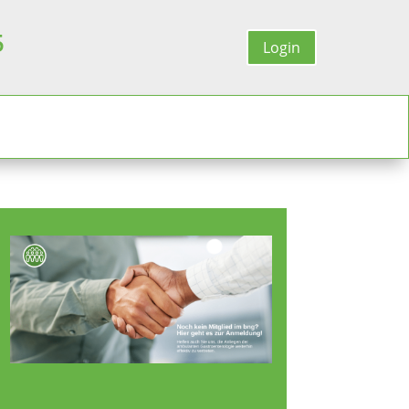
5
Login